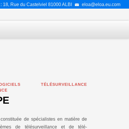
: 18, Rue du Castelviel 81000 ALBI
eloa@eloa.eu.com
CIELS TÉLÉSURVEILLANCE
NCE
PE
constituée de spécialistes en matière de
èmes de télésurveillance et de télé-